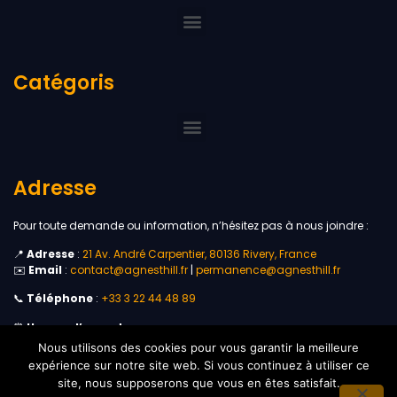
Catégoris
Adresse
Pour toute demande ou information, n’hésitez pas à nous joindre :
📍
Adresse
:
21 Av. André Carpentier, 80136 Rivery, France
✉️
Email
:
contact@agnesthill.fr
|
permanence@agnesthill.fr
📞
Téléphone
:
+33 3 22 44 48 89
⏰
Heures d’ouverture
:
Du lundi au vendredi, de 10h30 à 20h30.
Nous utilisons des cookies pour vous garantir la meilleure
expérience sur notre site web. Si vous continuez à utiliser ce
site, nous supposerons que vous en êtes satisfait.